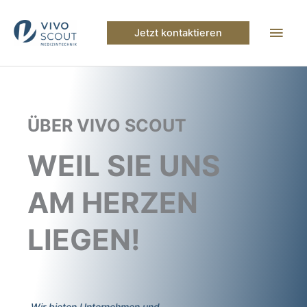
Zum
Inhalt
Hau
Jetzt kontaktieren
springen
ÜBER VIVO SCOUT
WEIL SIE UNS
AM HERZEN
LIEGEN!
„
Wir bieten Unternehmen und