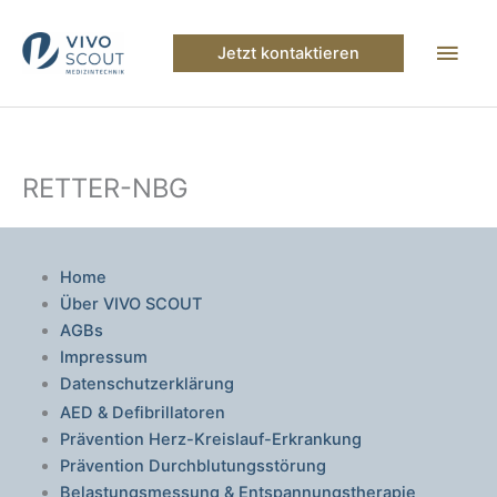
Zum
Inhalt
Hau
Jetzt kontaktieren
springen
RETTER-NBG
Home
Über VIVO SCOUT
AGBs
Impressum
Datenschutzerklärung
AED & Defibrillatoren
Prävention Herz-Kreislauf-Erkrankung
Prävention Durchblutungsstörung
Belastungsmessung & Entspannungstherapie