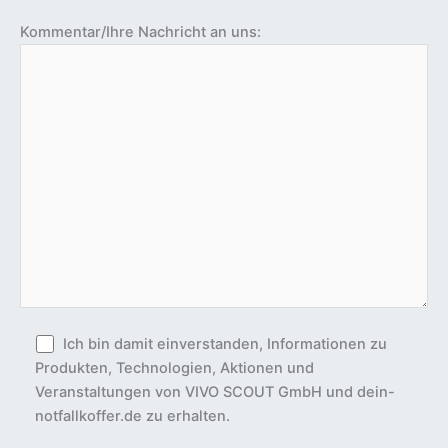
e
Kommentar/Ihre Nachricht an uns:
s
F
e
l
d
l
e
e
r
.
Ich bin damit einverstanden, Informationen zu
Produkten, Technologien, Aktionen und
Veranstaltungen von VIVO SCOUT GmbH und dein-
notfallkoffer.de zu erhalten.