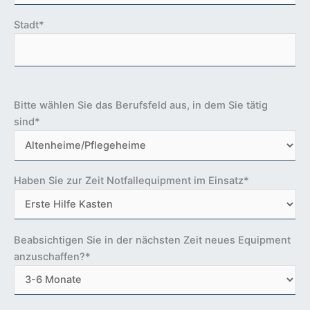
l
r
d
.
Stadt*
l
e
e
r
B
.
Bitte wählen Sie das Berufsfeld aus, in dem Sie tätig
i
sind*
t
t
e
l
Haben Sie zur Zeit Notfallequipment im Einsatz*
a
s
s
Beabsichtigen Sie in der nächsten Zeit neues Equipment
e
anzuschaffen?*
d
i
e
s