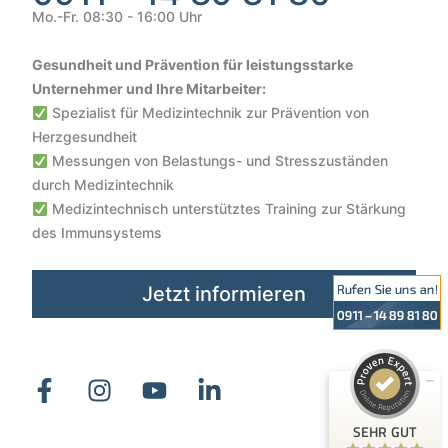
Mo.-Fr. 08:30 - 16:00 Uhr
Gesundheit und Prävention für leistungsstarke
Unternehmer und Ihre Mitarbeiter:
Spezialist für Medizintechnik zur Prävention von
Herzgesundheit
Messungen von Belastungs- und Stresszuständen
durch Medizintechnik
Medizintechnisch unterstütztes Training zur Stärkung
Kundenbewertungen und Erfahrungen zu
des Immunsystems
VIVO SCOUT GmbH | Gesundheit & Sicherheit im Unterne...
SEHR GUT
100%
Jetzt informieren
Empfehlungen auf
ProvenExpert.com
4,88 / 5,00
326
26
Bewertungen auf
Bewertungen von 1
ProvenExpert.com
anderen Quelle
SEHR GUT