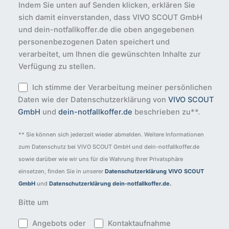
Indem Sie unten auf Senden klicken, erklären Sie
sich damit einverstanden, dass VIVO SCOUT GmbH
und dein-notfallkoffer.de die oben angegebenen
personenbezogenen Daten speichert und
verarbeitet, um Ihnen die gewünschten Inhalte zur
Verfügung zu stellen.
Ich stimme der Verarbeitung meiner persönlichen
Daten wie der Datenschutzerklärung von
VIVO SCOUT
GmbH
und
dein-notfallkoffer.de
beschrieben zu**.
B
** Sie können sich jederzeit wieder abmelden. Weitere Informationen
i
zum Datenschutz bei VIVO SCOUT GmbH und dein-notfallkoffer.de
t
sowie darüber wie wir uns für die Wahrung Ihrer Privatsphäre
t
einsetzen, finden Sie in unserer
Datenschutzerklärung VIVO SCOUT
e
GmbH
und
Datenschutzerklärung dein-notfallkoffer.de.
l
a
Bitte um
s
s
Angebots oder
Kontaktaufnahme