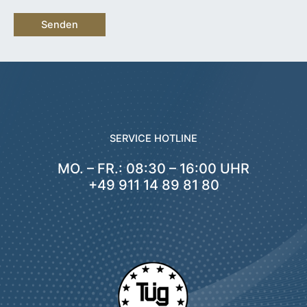
e
d
i
e
s
e
s
F
SERVICE HOTLINE
e
l
MO. – FR.: 08:30 – 16:00 UHR
d
+49 911 14 89 81 80
l
e
e
r
.