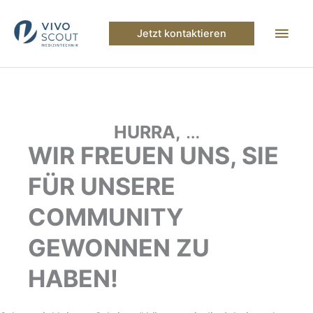
Zum
Inhalt
Hau
Jetzt kontaktieren
springen
HURRA,
…
WIR FREUEN UNS, SIE
FÜR UNSERE
COMMUNITY
GEWONNEN ZU
HABEN!