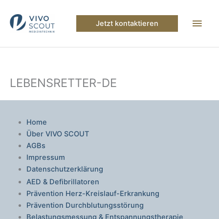
Zum
Inhalt
Hau
Jetzt kontaktieren
springen
LEBENSRETTER-DE
Home
Über VIVO SCOUT
AGBs
Impressum
Datenschutzerklärung
AED & Defibrillatoren
Prävention Herz-Kreislauf-Erkrankung
Prävention Durchblutungsstörung
Belastungsmessung & Entspannungstherapie