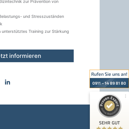
dizintechnik zur Prävention von
elastungs- und Stresszuständen
ik
unterstütztes Training zur Stärkung
Kundenbewertungen und Erfahrungen zu
VIVO SCOUT GmbH | Gesundheit & Sicherheit im
Unterne...
tzt informieren
100%
SEHR GUT
Empfehlungen auf
ProvenExpert.com
4,88 / 5,00
26
326
Bewertungen von 1
Bewertungen auf
anderen Quelle
ProvenExpert.com
Blick aufs ProvenExpert-Profil werfen
SEHR GUT
Anonym
13.7.2026