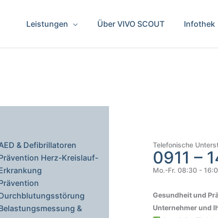
Leistungen
Über VIVO SCOUT
Infothek
AED & Defibrillatoren
Telefonische Unters
0911 – 1
Prävention Herz-Kreislauf-
Erkrankung
Mo.-Fr. 08:30 - 16:
Prävention
Gesundheit und Prä
Durchblutungsstörung
Unternehmer und Ih
Belastungsmessung &