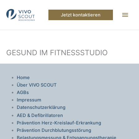
Zum
Inhalt
Hau
Jetzt kontaktieren
springen
GESUND IM FITNESSSTUDIO
Home
Über VIVO SCOUT
AGBs
Impressum
Datenschutzerklärung
AED & Defibrillatoren
Prävention Herz-Kreislauf-Erkrankung
Prävention Durchblutungsstörung
Belastungsmessung & Entspannungstherapie