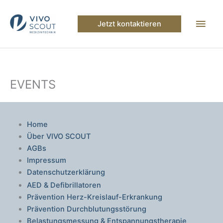
Zum
Inhalt
Hau
Jetzt kontaktieren
springen
EVENTS
Home
Über VIVO SCOUT
AGBs
Impressum
Datenschutzerklärung
AED & Defibrillatoren
Prävention Herz-Kreislauf-Erkrankung
Prävention Durchblutungsstörung
Belastungsmessung & Entspannungstherapie