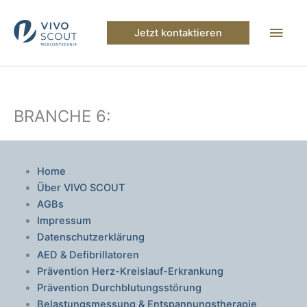
Zum
Inhalt
Hau
Jetzt kontaktieren
springen
BRANCHE 6:
Home
Über VIVO SCOUT
AGBs
Impressum
Datenschutzerklärung
AED & Defibrillatoren
Prävention Herz-Kreislauf-Erkrankung
Prävention Durchblutungsstörung
Belastungsmessung & Entspannungstherapie